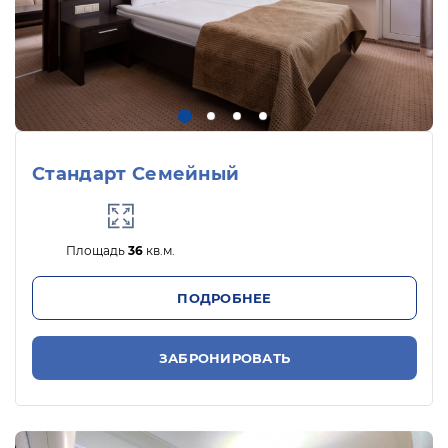
смогут играть и веселиться в детской
комнате, активно проводить время на
свежем воздухе на детской площадке, ну а
скучать маленьким гостям не позволит
команда профессиональных аниматоров.
Одним словом, отдых в комплексе
порадует своей инфраструктурой,
Стандарт Семейный
удобствами и качественным досугом и
взрослых, и детей.
Площадь
36
кв.м.
ПОДРОБНЕЕ
ЗАБРОНИРОВАТЬ