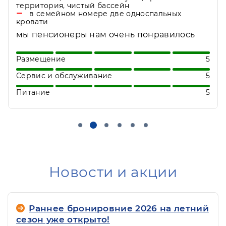
развлечения.
Нет
Отдыхали несколько раз в о/к "Клязьма".
Развернуть
Только положительные впечатления!
Территория шикарная, гамаки, лежаки,
кресла. велосипеды напрокат, конные
Размещение
5
прогулки. Питание отличное, все свежее и
Сервис и обслуживание
5
разнообразное, очень вкусная выпечка.
Отличное место для перезагрузки.
Питание
5
Новости и акции
Раннее бронировние 2026 на летний
сезон уже открыто!