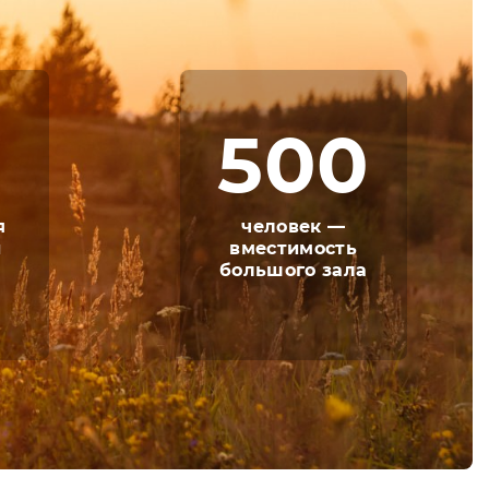
 зависимости от масштаба и тематики
и.
остей также предусмотрен интересный досуг.
м воздухе на детской площадке, ну а
500
венным досугом и взрослых, и детей.
я
человек —
й
вместимость
большого зала