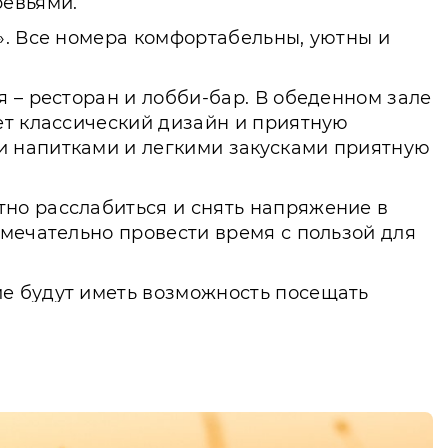
ревьями.
». Все номера комфортабельны, уютны и
 – ресторан и лобби-бар. В обеденном зале
ет классический дизайн и приятную
и напитками и легкими закусками приятную
но расслабиться и снять напряжение в
амечательно провести время с пользой для
е будут иметь возможность посещать
раза жизни и активного отдыха, отлично
ь в мини-гольф и пользоваться услугами
й тематики также предусмотрены на
етных залов, различных по дизайну и