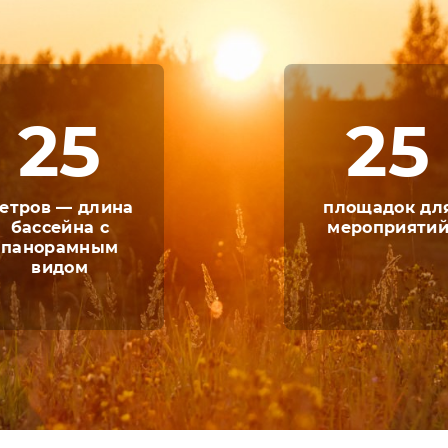
нес центр, спорт-холл и лодочная станция. В
да определиться с выбором зала или площадк
на отдых со своими детьми, для маленьких г
ой комнате, активно проводить время на свеже
анда профессиональных аниматоров.
25
25
своей инфраструктурой, удобствами и качест
етров — длина
площадок дл
бассейна с
мероприяти
панорамным
видом