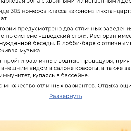
парковая зона с хвойными и лиственными де
де 305 номеров класса «эконом» и «стандарт
ат.
итории предусмотрено два отличных заведения
е по системе «шведский стол». Ресторан име
нужденной беседы. В лобби-баре с отличным
 живая музыка.
т пройти различные водные процедуры, прият
 внешним видом в салоне красоты, а также з
иммунитет, купаясь в бассейне.
но множество отличных вариантов. Отдыхающи
собенно порадует сторонников спортивного об
Развернуть
омпанией, совершать водные прогулки, играт
асштабных корпоративных мероприятий разно
трено большое количество конференц- и банк