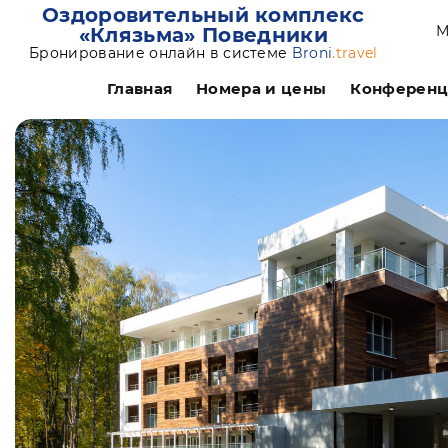
Оздоровительный комплекс
М
«Клязьма» Поведники
Бронирование онлайн в системе
Broni
.travel
Главная
Номера и цены
Конферен