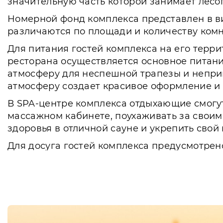
значительную часть которой занимает лесо
Номерной фонд комплекса представлен в ви
различаются по площади и количеству комн
Для питания гостей комплекса на его терр
ресторана осуществляется основное питани
атмосферу для неспешной трапезы и непри
атмосферу создает красивое оформление и
В SPA-центре комплекса отдыхающие смогу
массажном кабинете, поухаживать за своим
здоровья в отличной сауне и укрепить свой 
Для досуга гостей комплекса предусмотре
конный клуб и спортивный комплекс, что о
проводить время на пляже с семьей или с к
проката.
Отличные условия для проведения разном
территории комплекса. Для этого предусмо