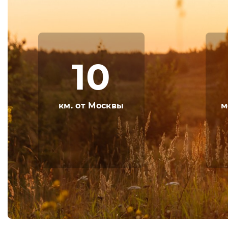
вместимости, два замечательных шатра, биз
мероприятия, его участники смогут без тру
Так как многие гости комплекса приезжают 
Ребята смогут играть и веселиться в детск
скучать маленьким гостям не позволит ком
10
Одним словом, отдых в комплексе порадует 
км. от Москвы
м