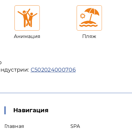
Анимация
Пляж
ю
индустрии:
С502024000706
Навигация
Главная
SPA